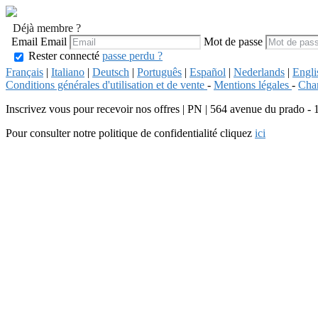
Déjà membre ?
Email
Email
Mot de passe
Rester connecté
passe perdu ?
Français
|
Italiano
|
Deutsch
|
Português
|
Español
|
Nederlands
|
Engli
Conditions générales d'utilisation et de vente
-
Mentions légales
-
Char
Inscrivez vous pour recevoir nos offres
|
PN | 564 avenue du prado - 
Pour consulter notre politique de confidentialité cliquez
ici