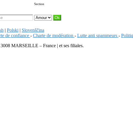
Section
sh
|
Polski
|
Slovenščina
te de confiance
-
Charte de modération
-
Lutte anti spammeurs
-
Polit
13008 MARSEILLE – France | et ses filiales.